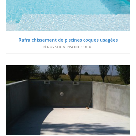
VOIR
Rafraichissement de piscines coques usagées
RÉNOVATION PISCINE COQUE