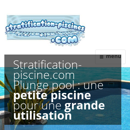
Stratification
menu
Stratification-
Revêtements Polyester Piscine
Neuf ou rénovation
piscine.com
Plunge pool : une
petite piscine
pour une
grande
utilisation