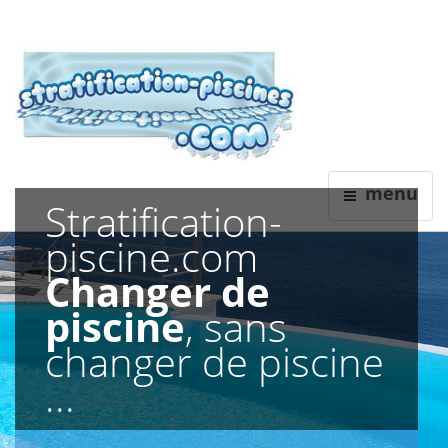
Stratification
menu
Stratification-
Revêtements Polyester Piscine
Neuf ou rénovation
piscine.com
Changer de
piscine
, sans
changer de piscine
...