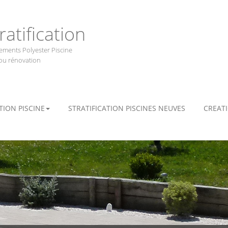
ratification
ements Polyester Piscine
ou rénovation
ION PISCINE
STRATIFICATION PISCINES NEUVES
CREAT