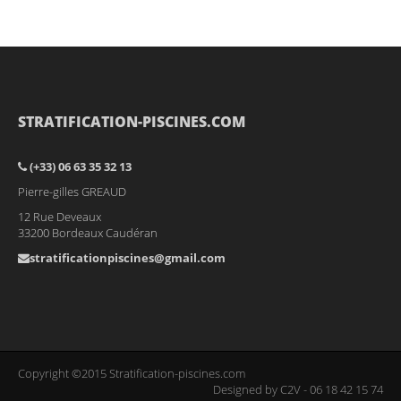
STRATIFICATION-PISCINES.COM
(+33) 06 63 35 32 13
Pierre-gilles GREAUD
12 Rue Deveaux
33200 Bordeaux Caudéran
stratificationpiscines@gmail.com
Copyright ©2015 Stratification-piscines.com
Designed by C2V - 06 18 42 15 74